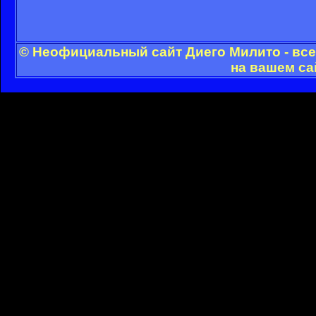
© Неофициальный сайт Диего Милито - все
на вашем са