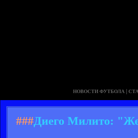
|
НОВОСТИ ФУТБОЛА
СТ
###
Диего Милито: "Же