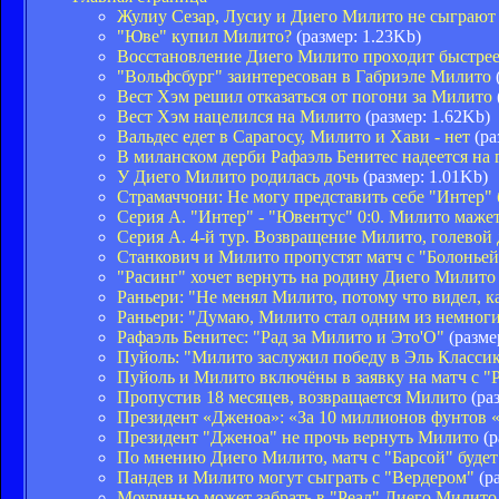
Жулиу Сезар, Лусиу и Диего Милито не сыграют
"Юве" купил Милито?
(размер: 1.23Kb)
Восстановление Диего Милито проходит быстрее
"Вольфсбург" заинтересован в Габриэле Милито
Вест Хэм решил отказаться от погони за Милито
Вест Хэм нацелился на Милито
(размер: 1.62Kb)
Вальдес едет в Сарагосу, Милито и Хави - нет
(ра
В миланском дерби Рафаэль Бенитес надеется на
У Диего Милито родилась дочь
(размер: 1.01Kb)
Страмаччони: Не могу представить себе "Интер"
Серия А. "Интер" - "Ювентус" 0:0. Милито маже
Серия А. 4-й тур. Возвращение Милито, голевой
Станкович и Милито пропустят матч с "Болоньей
"Расинг" хочет вернуть на родину Диего Милито
Раньери: "Не менял Милито, потому что видел, ка
Раньери: "Думаю, Милито стал одним из немногих
Рафаэль Бенитес: "Рад за Милито и Это'О"
(разме
Пуйоль: "Милито заслужил победу в Эль Класси
Пуйоль и Милито включёны в заявку на матч с "
Пропустив 18 месяцев, возвращается Милито
(раз
Президент «Дженоа»: «За 10 миллионов фунтов 
Президент "Дженоа" не прочь вернуть Милито
(р
По мнению Диего Милито, матч с "Барсой" буде
Пандев и Милито могут сыграть с "Вердером"
(ра
Моуринью может забрать в "Реал" Диего Милито