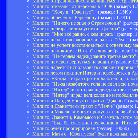
Милито отправился восстанавливаться в Аргент
Милито отказался от перехода в ПСЖ
(размер: 1.
Милито: "Хочу в "Ювентус"!"
(размер: 1.15Kb)
Милито обречен на Барселону
(размер: 1.7Kb)
Милито: "Ничего не знал о Страмаччони"
(размер
Милито небезразличны успехи "Дженоа"
(размер:
Милито: "Мне всё равно, с кем играть"
(размер: 1
Милито не хватило здоровья играть за "Реал"
(раз
Милито не успеет восстановиться к ответному ма
Милито не покинет "Интер" в январе
(размер: 1.
Милито: "Не теряем надежд занять третье место"
Милито намерен вернуться на родину
(размер: 1.
Милито надеется использовать слабые стороны 
Милито летом покинет Интер и переберется в А
Милито: «Когда я играл против Балотелли, то хот
Милито: "Из-за незабитого гола не спал всю ночь
Милито: "Интер" не потерял надежд на третье ме
Милито: "Интер" играл великолепно и победил 
Милито и Пандев могут сыграть с "Дженоа"
(раз
Милито и Дзанетти сыграют с "Лечче"
(размер: 1
Милито и Максвелл могут пропустить первый п
Милито, Дзанетти, Камбьяссо и Самуэль летом м
Милито: "Был бы счастлив появлению в "Интере
Милито будет прооперирован
(размер: 1006b)
Милито: Матч с "Ювентусом" будет важным, но