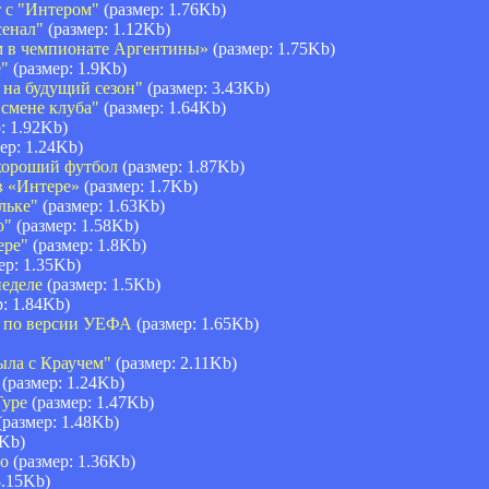
 с "Интером"
(размер: 1.76Kb)
сенал"
(размер: 1.12Kb)
м в чемпионате Аргентины»
(размер: 1.75Kb)
е"
(размер: 1.9Kb)
 на будущий сезон"
(размер: 3.43Kb)
смене клуба"
(размер: 1.64Kb)
: 1.92Kb)
ер: 1.24Kb)
хороший футбол
(размер: 1.87Kb)
в «Интере»
(размер: 1.7Kb)
льке"
(размер: 1.63Kb)
ю"
(размер: 1.58Kb)
ере"
(размер: 1.8Kb)
ер: 1.35Kb)
неделе
(размер: 1.5Kb)
: 1.84Kb)
а по версии УЕФА
(размер: 1.65Kb)
ыла с Краучем"
(размер: 2.11Kb)
(размер: 1.24Kb)
Туре
(размер: 1.47Kb)
(размер: 1.48Kb)
8Kb)
то
(размер: 1.36Kb)
3.15Kb)