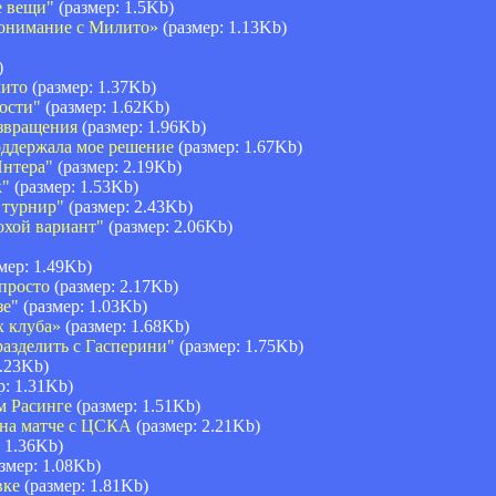
е вещи"
(размер: 1.5Kb)
понимание с Милито»
(размер: 1.13Kb)
)
лито
(размер: 1.37Kb)
ости"
(размер: 1.62Kb)
озвращения
(размер: 1.96Kb)
поддержала мое решение
(размер: 1.67Kb)
Интера"
(размер: 2.19Kb)
к"
(размер: 1.53Kb)
 турнир"
(размер: 2.43Kb)
охой вариант"
(размер: 2.06Kb)
мер: 1.49Kb)
просто
(размер: 2.17Kb)
зе"
(размер: 1.03Kb)
х клуба»
(размер: 1.68Kb)
азделить с Гасперини"
(размер: 1.75Kb)
1.23Kb)
р: 1.31Kb)
м Расинге
(размер: 1.51Kb)
 на матче с ЦСКА
(размер: 2.21Kb)
 1.36Kb)
змер: 1.08Kb)
вке
(размер: 1.81Kb)