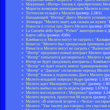
Моуринью: «Интер» близок к приобретению Ми
Моратти возмущен непопаданием Милито в списо
Тоттенхэм охладел к Милито
(размер: 2.2Kb)
Нападающий "Интера" Диего Милито успешно п
Леонардо: "Милито знает, как сильно он нужен 
Новости и статьи про Диего Милито
(размер: 459
La Gazzetta dello Sport: "Рубин" заинтересован в
Карта сайта
(размер: 456b)
Камбьяссо и Милито могут не сыграть с "Кальяр
Иньеста: "Милито был прекрасным примером для
Иньеста и Милито могут не сыграть с "Валенсие
"Интер" предложил новый контракт Милито
(раз
"Интер" попытается договориться с Милито о зар
Интер не будет продлевать контракты с Камбьяс
"Интер" не будет искать замену травмированому
"Интер" и "Дженоа" согласовали переход Милит
"Интер" близок к подписанию Диего Милито
(ра
Милито-младший повредил бедро
(размер: 1.53K
Милито ждет Маскерано в "Интере"
(размер: 1.8
Милито выбыл на шесть недель
(размер: 1.67Kb)
Милито воссоединится с Моуриньо?
(размер: 3.2
Милито вернулся, пропустив 88 недель
(размер: 
Милито: «В ответной встрече с «Челси» постарае
Милито: "Уже тысячу раз говорил, что счастлив 