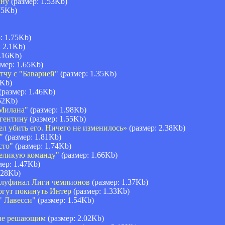
ину
(размер: 1.53Kb)
75Kb)
: 1.75Kb)
 2.1Kb)
.16Kb)
мер: 1.65Kb)
тчу с "Баварией"
(размер: 1.35Kb)
6Kb)
(размер: 1.46Kb)
52Kb)
"Милана"
(размер: 1.98Kb)
ргентину
(размер: 1.55Kb)
ел убить его. Ничего не изменилось»
(размер: 2.38Kb)
"
(размер: 1.81Kb)
сто"
(размер: 1.74Kb)
великую команду"
(размер: 1.66Kb)
мер: 1.47Kb)
.28Kb)
олуфинал Лиги чемпионов
(размер: 1.37Kb)
огут покинуть Интер
(размер: 1.33Kb)
" Лавесси"
(размер: 1.54Kb)
 не решающим
(размер: 2.02Kb)