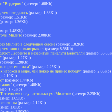
 с "Вердером"
(размер: 1.68Kb)
, чем ожидалось
(размер: 1.38Kb)
(размер: 1.51Kb)
(размер: 1.36Kb)
змер: 1.48Kb)
 голы Милито
(размер: 2.08Kb)
 без Милито в следующем сезоне
(размер: 1.82Kb)
т, чемпион не выигрывает
(размер: 8.58Kb)
 дебют Льоренте и незабитый пенальти Балотелли
(размер: 36.83
"
(размер: 1.27Kb)
(размер: 1.28Kb)
к горят его глаза"
(размер: 2.25Kb)
 игроков в мире, чей покер не принес победу"
(размер: 2.06Kb)
р: 2.19Kb)
ко"
(размер: 1.44Kb)
Реалом"
(размер: 1.48Kb)
мер: 1.73Kb)
«Тоттенхэм» получит только ухо Милито»
(размер: 2.25Kb)
азмер: 1.65Kb)
т сложным
(размер: 2.12Kb)
змер: 1.8Kb)
(размер: 1.59Kb)