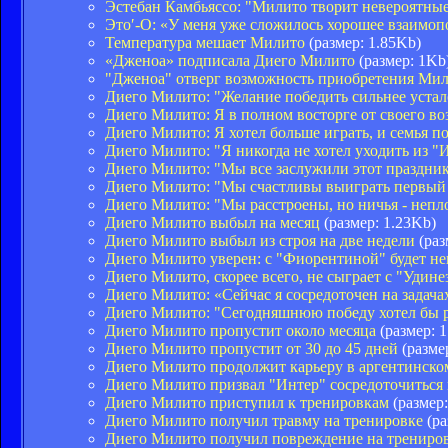
Эстебан Камбьяссо: "Милито творит невероятны
Это′-О: «У меня уже сложилось хорошее взаимо
Температура мешает Милито
(размер: 1.85Kb)
«Дженоа» подписала Диего Милито
(размер: 1Kb
"Дженоа" отверг возможность приобретения Ми
Диего Милито: "Желание победить сильнее устал
Диего Милито: Я в полном восторге от своего в
Диего Милито: Я хотел больше играть, и семья 
Диего Милито: "Я никогда не хотел уходить из "
Диего Милито: "Мы все заслужили этот праздни
Диего Милито: "Мы счастливы выиграть первый
Диего Милито: "Мы расстроены, но ничья - непл
Диего Милито выбыл на месяц
(размер: 1.23Kb)
Диего Милито выбыл из строя на две недели
(раз
Диего Милито уверен: с "Фиорентиной" будет не
Диего Милито, скорее всего, не сыграет с "Удине
Диего Милито: «Сейчас я сосредоточен на задача
Диего Милито: "Сегодняшнюю победу хотел бы р
Диего Милито пропустит около месяца
(размер: 
Диего Милито пропустит от 30 до 45 дней
(разме
Диего Милито продолжит карьеру в аргентинско
Диего Милито призвал "Интер" сосредоточиться
Диего Милито приступил к тренировкам
(размер:
Диего Милито получил травму на тренировке
(ра
Диего Милито получил повреждение на трениро