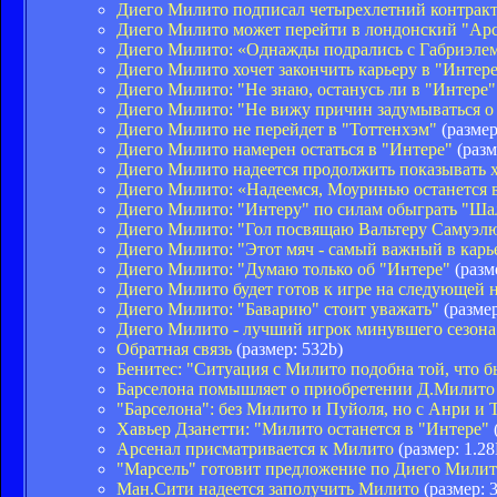
Диего Милито подписал четырехлетний контракт
Диего Милито может перейти в лондонский "Ар
Диего Милито: «Однажды подрались с Габриэле
Диего Милито хочет закончить карьеру в "Интер
Диего Милито: "Не знаю, останусь ли в "Интере"
Диего Милито: "Не вижу причин задумываться о 
Диего Милито не перейдет в "Тоттенхэм"
(размер
Диего Милито намерен остаться в "Интере"
(разм
Диего Милито надеется продолжить показывать 
Диего Милито: «Надеемся, Моуринью останется 
Диего Милито: "Интеру" по силам обыграть "Ша
Диего Милито: "Гол посвящаю Вальтеру Самуэл
Диего Милито: "Этот мяч - самый важный в карь
Диего Милито: "Думаю только об "Интере"
(разм
Диего Милито будет готов к игре на следующей 
Диего Милито: "Баварию" стоит уважать"
(размер
Диего Милито - лучший игрок минувшего сезон
Обратная связь
(размер: 532b)
Бенитес: "Ситуация с Милито подобна той, что б
Барселона помышляет о приобретении Д.Милито
"Барселона": без Милито и Пуйоля, но с Анри и 
Хавьер Дзанетти: "Милито останется в "Интере"
Арсенал присматривается к Милито
(размер: 1.2
"Марсель" готовит предложение по Диего Мили
Ман.Сити надеется заполучить Милито
(размер: 