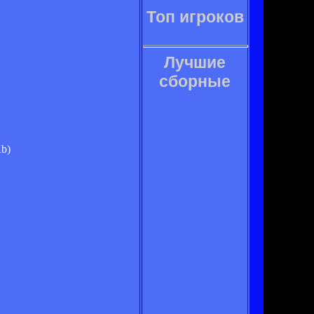
Топ игроков
Лучшие
сборные
Kb)