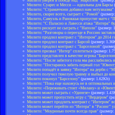
Милито уверен в победе над "Марселем"
(размер:
Милито: Суарес и Месси — идеальны для Барсы
(
Милито: "Страмаччони добавил нам энтузиазма"
Милито, скорее всего, сыграет с "Ромой"
(размер:
Милито, Самуэль и Раноккья пропустят матч с "
Милито: "С Паласио и Лавесси атака "Интера" бу
Милито рискует не сыграть с "Наполи"
(размер: 
Милито: "Разговоры о переезде в Россию заставл
Милито продлил контракт с "Интером" до 2014 г
Милито продлил контракт с Барсой
(размер: 1.36
Милито продлил контракт с "Барселоной"
(размер
Милито призвал "Интер" сплотиться
(размер: 1.7
Милито представлен в качестве игрока "Барсело
Милито: "После забитого гола мы расслабились и
Милито: "Постараюсь забить первый гол "Ювенту
Милито попадёт в заявку "Интера" на дерби с "
Милито получил тяжелую травму и выбыл до кон
Милито покинул "Барселону"
(размер: 1.62Kb)
Милито: "Пока еще нахожусь не в оптимальных 
Милито: «Переживать стоит «Милану» и «Ювенту
Милито может сыграть с «Удинезе»
(размер: 1.43
Милито может пропустить игру с "Вердером"
(ра
Милито может продлить контракт с "Интером" в
Милито может перейти из "Интера" в "Расинг" у
Милито: "Моуринью почти всегда прав"
(размер: