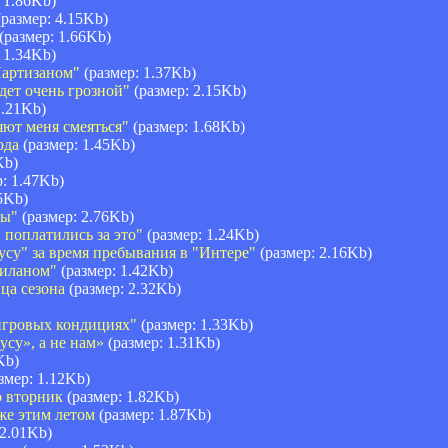
 1.86Kb)
размер: 4.15Kb)
(размер: 1.66Kb)
 1.34Kb)
Партизаном"
(размер: 1.37Kb)
дет очень грозной"
(размер: 2.15Kb)
1.21Kb)
яют меня смеяться"
(размер: 1.68Kb)
ода
(размер: 1.45Kb)
Kb)
: 1.47Kb)
5Kb)
ны"
(размер: 2.76Kb)
 поплатились за это"
(размер: 1.24Kb)
су" за время пребывания в "Интере"
(размер: 2.16Kb)
Миланом"
(размер: 1.42Kb)
ца сезона
(размер: 2.32Kb)
игровых кондициях"
(размер: 1.33Kb)
су», а не нам»
(размер: 1.31Kb)
Kb)
змер: 1.12Kb)
о вторник
(размер: 1.82Kb)
же этим летом
(размер: 1.87Kb)
 2.01Kb)