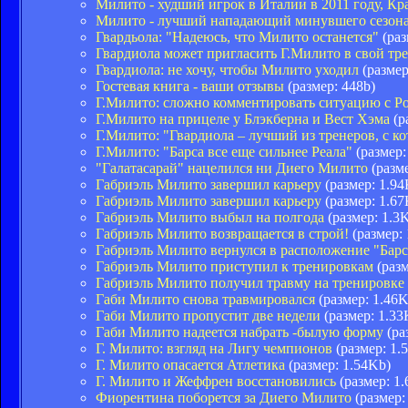
Милито - худший игрок в Италии в 2011 году, Кра
Милито - лучший нападающий минувшего сезон
Гвардьола: "Надеюсь, что Милито останется"
(раз
Гвардиола может пригласить Г.Милито в свой тр
Гвардиола: не хочу, чтобы Милито уходил
(размер
Гостевая книга - ваши отзывы
(размер: 448b)
Г.Милито: сложно комментировать ситуацию с Р
Г.Милито на прицеле у Блэкберна и Вест Хэма
(р
Г.Милито: "Гвардиола – лучший из тренеров, с к
Г.Милито: "Барса все еще сильнее Реала"
(размер:
"Галатасарай" нацелился ни Диего Милито
(разме
Габриэль Милито завершил карьеру
(размер: 1.94
Габриэль Милито завершил карьеру
(размер: 1.67
Габриэль Милито выбыл на полгода
(размер: 1.3
Габриэль Милито возвращается в строй!
(размер:
Габриэль Милито вернулся в расположение "Бар
Габриэль Милито приступил к тренировкам
(разм
Габриэль Милито получил травму на тренировке
Габи Милито снова травмировался
(размер: 1.46K
Габи Милито пропустит две недели
(размер: 1.33
Габи Милито надеется набрать -былую форму
(ра
Г. Милито: взгляд на Лигу чемпионов
(размер: 1.
Г. Милито опасается Атлетика
(размер: 1.54Kb)
Г. Милито и Жеффрен восстановились
(размер: 1
Фиорентина поборется за Диего Милито
(размер: