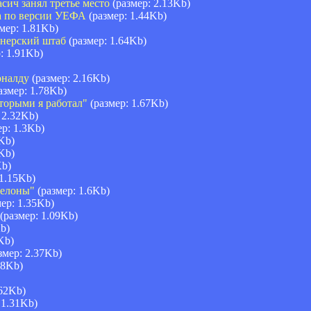
сич занял третье место
(размер: 2.13Kb)
а по версии УЕФА
(размер: 1.44Kb)
мер: 1.81Kb)
енерский штаб
(размер: 1.64Kb)
: 1.91Kb)
оналду
(размер: 2.16Kb)
азмер: 1.78Kb)
оторыми я работал"
(размер: 1.67Kb)
 2.32Kb)
р: 1.3Kb)
Kb)
Kb)
Kb)
 1.15Kb)
селоны"
(размер: 1.6Kb)
ер: 1.35Kb)
(размер: 1.09Kb)
b)
Kb)
змер: 2.37Kb)
58Kb)
.62Kb)
 1.31Kb)