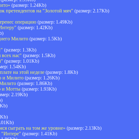
лито»
(размер: 1.24Kb)
к претендентов на "Золотой мяч"
(размер: 2.17Kb)
еренес операцию
(размер: 1.49Kb)
"Интеру"
(размер: 1.42Kb)
b)
 Диего Милито
(размер: 1.5Kb)
и"
(размер: 1.3Kb)
 всех нас"
(размер: 1.5Kb)
й"
(размер: 1.01Kb)
мер: 1.54Kb)
плате на этой неделе
(размер: 1.8Kb)
со и Милито
(размер: 1.26Kb)
 Милито
(размер: 1.86Kb)
о и Мотты
(размер: 1.93Kb)
змер: 2.19Kb)
b)
6Kb)
4Kb)
2.01Kb)
мся сыграть на том же уровне»
(размер: 2.13Kb)
в "Интере"
(размер: 1.41Kb)