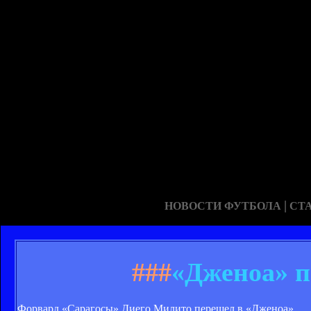
|
НОВОСТИ ФУТБОЛА
СТ
###
«Дженоа» п
Форвард «Сарагосы» Диего Милито перешел в «Дженоа».