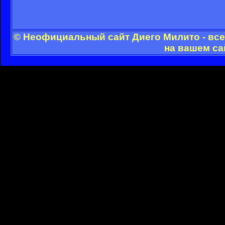
© Неофициальный сайт Диего Милито - все
на вашем са