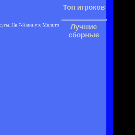
Топ игроков
Сеуты. На 7-й минуте Милито
Лучшие
сборные