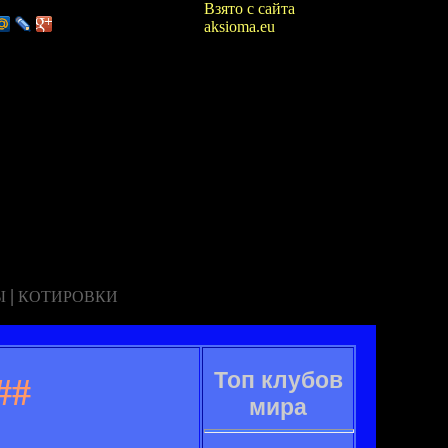
Взято с сайта
aksioma.eu
|
Ы
КОТИРОВКИ
Топ клубов
##
мира