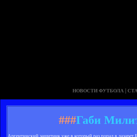
|
НОВОСТИ ФУТБОЛА
СТ
###
Габи Милит
Аргентинский защитник уже в который раз попал в лазарет 