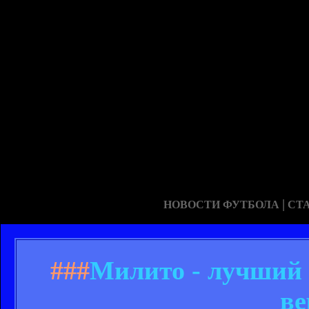
|
НОВОСТИ ФУТБОЛА
СТ
###
Милито - лучший
в