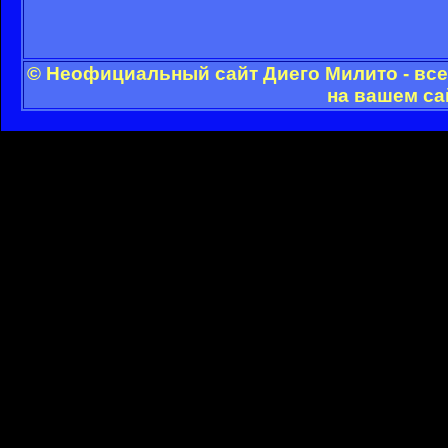
© Неофициальный сайт Диего Милито - все
на вашем са