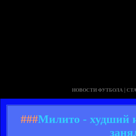
|
НОВОСТИ ФУТБОЛА
СТ
###
Милито - худший и
заня