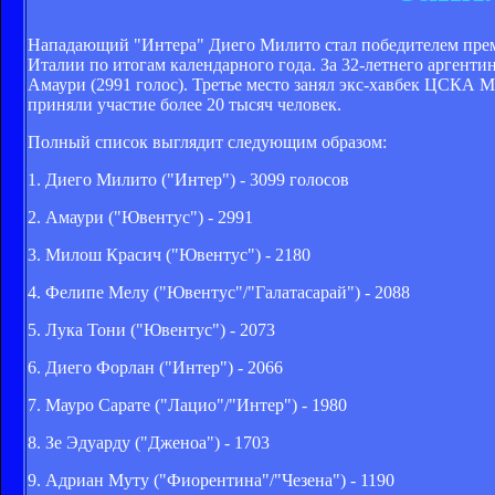
Нападающий "Интера" Диего Милито стал победителем премии
Италии по итогам календарного года. За 32-летнего аргент
Амаури (2991 голос). Третье место занял экс-хавбек ЦСКА 
приняли участие более 20 тысяч человек.
Полный список выглядит следующим образом:
1. Диего Милито ("Интер") - 3099 голосов
2. Амаури ("Ювентус") - 2991
3. Милош Красич ("Ювентус") - 2180
4. Фелипе Мелу ("Ювентус"/"Галатасарай") - 2088
5. Лука Тони ("Ювентус") - 2073
6. Диего Форлан ("Интер") - 2066
7. Мауро Сарате ("Лацио"/"Интер") - 1980
8. Зе Эдуарду ("Дженоа") - 1703
9. Адриан Муту ("Фиорентина"/"Чезена") - 1190