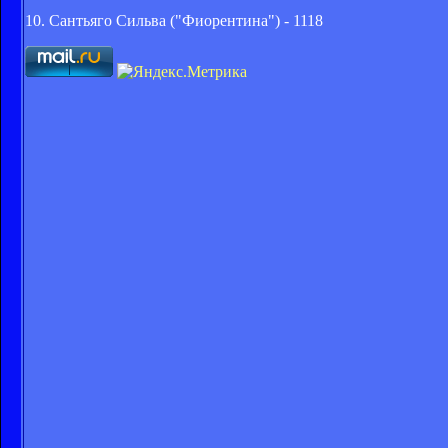
10. Сантьяго Сильва ("Фиорентина") - 1118