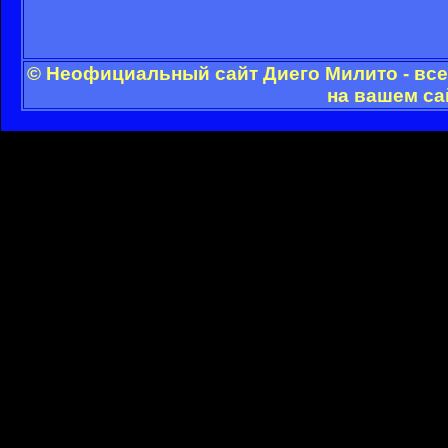
© Неофициальный сайт Диего Милито - все
на вашем са