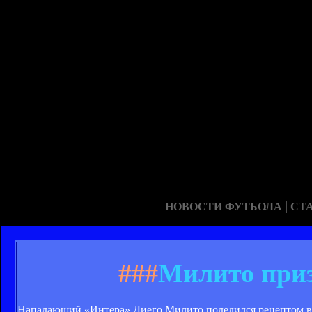
|
НОВОСТИ ФУТБОЛА
СТ
###
Милито приз
Нападающий «Интера» Диего Милито поделился рецептом выхо