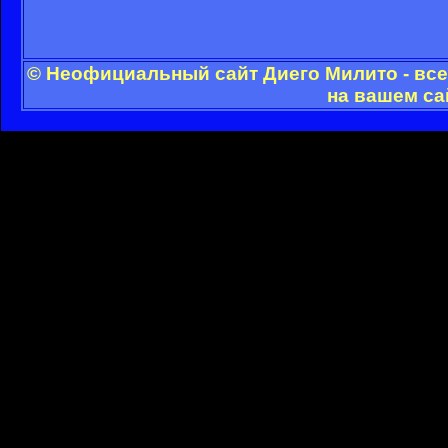
© Неофициальный сайт Диего Милито - все
на вашем са