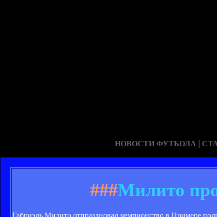
|
НОВОСТИ ФУТБОЛА
СТ
###
Милито про
Габриэль Милито отпраздновал чемпионство в Примере подпи