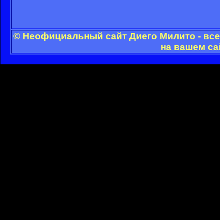
© Неофициальный сайт Диего Милито - все
на вашем са