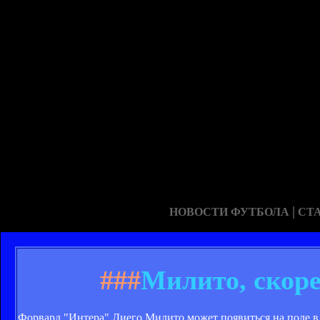
|
НОВОСТИ ФУТБОЛА
СТ
###
Милито, скоре
Форвард "Интера" Диего Милито может появиться на поле в 