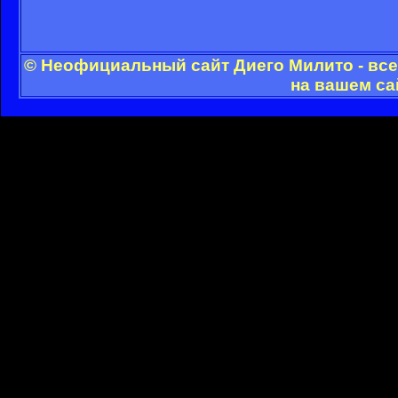
© Неофициальный сайт Диего Милито - все
на вашем са