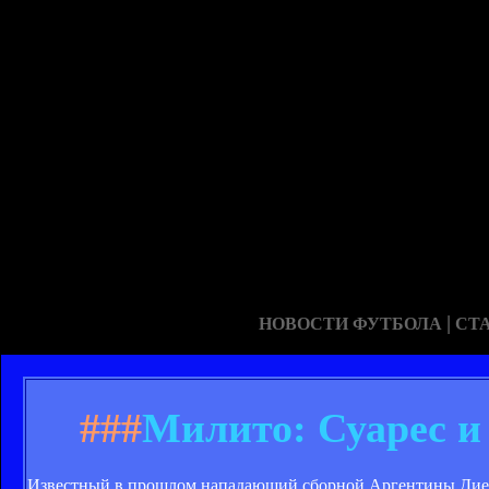
|
НОВОСТИ ФУТБОЛА
СТ
###
Милито: Суарес и
Известный в прошлом нападающий сборной Аргентины Диег