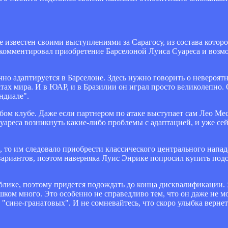
известен своими выступлениями за Сарагосу, из состава которо
комментировал приобретение Барселоной Луиса Суареса и возм
чно адаптируется в Барселоне. Здесь нужно говорить о невероя
тах мира. И в ЮАР, и в Бразилии он играл просто великолепно. 
ндиале".
ом клубе. Даже если партнером по атаке выступает сам Лео Мес
Суареса возникнуть какие-либо проблемы с адаптацией, и уже сей
д, то им следовало приобрести классического центрального напа
 вариантов, поэтом наверняка Луис Энрике попросил купить по
блике, поэтому придется подождать до конца дисквалификации. 
лишком много. Это особенно не справедливо тем, что он даже не 
сине-гранатовых". И не сомневайтесь, что скоро улыбка вернетс