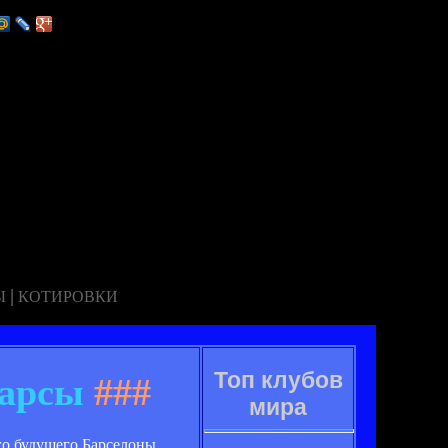
|
Ы
КОТИРОВКИ
Топ клубов
Барсы
###
мира
о будущего Барселоны.