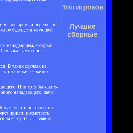
Топ игроков
й в свое время и перешел в
Лучшие
ожное будущее атакующей
сборные
тном нападающем, который
Очень жаль, что после
си. В таких случаях не
час он сможет серьезно
дающего. Или хотя бы каких-
добного нападающего, дабы
Я думаю, что он заслужил
может прийти посмотреть
я на его уста", — заявил