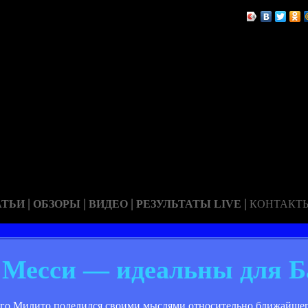
|
|
|
|
АТЬИ
ОБЗОРЫ
ВИДЕО
РЕЗУЛЬТАТЫ LIVE
КОНТАКТ
 Месси — идеальны для 
о Милито поделился своими мыслями относительно ближайшег