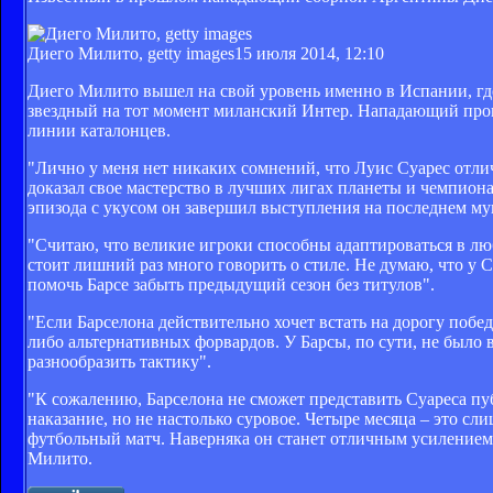
Диего Милито, getty images
15 июля 2014, 12:10
Диего Милито вышел на свой уровень именно в Испании, где 
звездный на тот момент миланский Интер. Нападающий про
линии каталонцев.
"Лично у меня нет никаких сомнений, что Луис Суарес отли
доказал свое мастерство в лучших лигах планеты и чемпиона
эпизода с укусом он завершил выступления на последнем му
"Считаю, что великие игроки способны адаптироваться в люб
стоит лишний раз много говорить о стиле. Не думаю, что у 
помочь Барсе забыть предыдущий сезон без титулов".
"Если Барселона действительно хочет встать на дорогу побе
либо альтернативных форвардов. У Барсы, по сути, не было
разнообразить тактику".
"К сожалению, Барселона не сможет представить Суареса пу
наказание, но не настолько суровое. Четыре месяца – это с
футбольный матч. Наверняка он станет отличным усилением "
Милито.