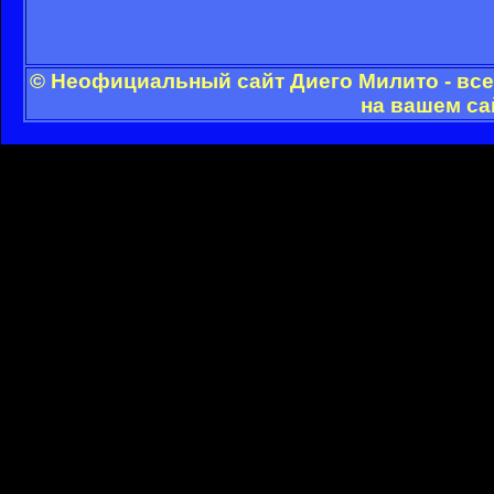
© Неофициальный сайт Диего Милито - все
на вашем са