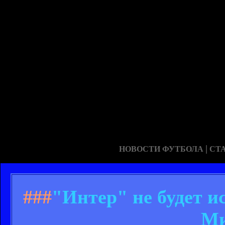
|
НОВОСТИ ФУТБОЛА
СТ
###
"Интер" не будет и
Ми