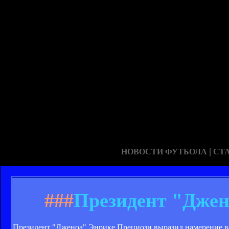
|
НОВОСТИ ФУТБОЛА
СТ
###
Президент "Джен
Президент "Дженоа" Энрике Прециози выразил намерение ве