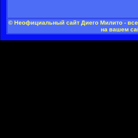
© Неофициальный сайт Диего Милито - все
на вашем са